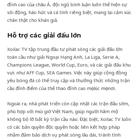
đỉnh cao của châu Á, đội ngũ bình luận luôn thể hiện sự
sôi động, háo hức và cá tính riêng biệt, mang lại cảm xúc
chân thật cho khán giả.
Hỗ trợ các giải đấu lớn
Xoilac TV tập trung đầu tư phát sóng các giải đấu lớn
toàn cầu như giải Ngoại Hạng Anh, La Liga, Serie A,
Champions League, World Cup, Euro, và các giải đấu khu
vực như AFF Cup, SEA Games. Việc này giúp cộng đồng
yêu bóng đá có thể truy cập và thưởng thức những trận
cầu đỉnh điểm của thể thao đỉnh cao mọi lúc mọi nơi.
Ngoài ra, nhà phát triển còn cập nhật các trận đấu sớm,
phù hợp với múi giờ Việt Nam, giúp người hâm mộ
không bỏ lỡ bất kỳ trận cầu nào. Đặc biệt, Xoilac TV luôn
có các bản quyền độc quyền hoặc liên kết hợp pháp
nhằm đảm bảo dịch vụ phát sóng lâu dài, tránh tình