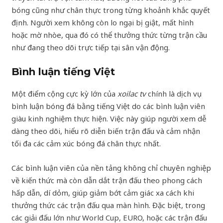
bóng cũng như chân thực trong từng khoảnh khắc quyết
định. Người xem không còn lo ngại bị giật, mất hình
hoặc mờ nhòe, qua đó có thể thưởng thức từng trận cầu
như đang theo dõi trực tiếp tại sân vận động.
Bình luận tiếng Việt
Một điểm cộng cực kỳ lớn của
xoilac tv
chính là dịch vụ
bình luận bóng đá bằng tiếng Việt do các bình luận viên
giàu kinh nghiệm thực hiện. Việc này giúp người xem dễ
dàng theo dõi, hiểu rõ diễn biến trận đấu và cảm nhận
tối đa các cảm xúc bóng đá chân thực nhất.
Các bình luận viên của nền tảng không chỉ chuyên nghiệp
về kiến thức mà còn dẫn dắt trận đấu theo phong cách
hấp dẫn, dí dỏm, giúp giảm bớt cảm giác xa cách khi
thưởng thức các trận đấu qua màn hình. Đặc biệt, trong
các giải đấu lớn như World Cup, EURO, hoặc các trận đấu