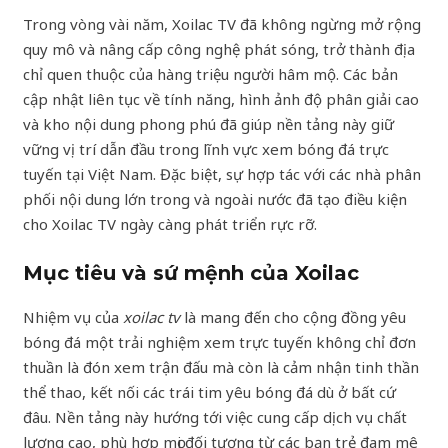
Trong vòng vài năm, Xoilac TV đã không ngừng mở rộng
quy mô và nâng cấp công nghệ phát sóng, trở thành địa
chỉ quen thuộc của hàng triệu người hâm mộ. Các bản
cập nhật liên tục về tính năng, hình ảnh độ phân giải cao
và kho nội dung phong phú đã giúp nền tảng này giữ
vững vị trí dẫn đầu trong lĩnh vực xem bóng đá trực
tuyến tại Việt Nam. Đặc biệt, sự hợp tác với các nhà phân
phối nội dung lớn trong và ngoài nước đã tạo điều kiện
cho Xoilac TV ngày càng phát triển rực rỡ.
Mục tiêu và sứ mệnh của Xoilac
Nhiệm vụ của
xoilac tv
là mang đến cho cộng đồng yêu
bóng đá một trải nghiệm xem trực tuyến không chỉ đơn
thuần là đón xem trận đấu mà còn là cảm nhận tinh thần
thể thao, kết nối các trái tim yêu bóng đá dù ở bất cứ
đâu. Nền tảng này hướng tới việc cung cấp dịch vụ chất
lượng cao, phù hợp mọi đối tượng từ các bạn trẻ đam mê