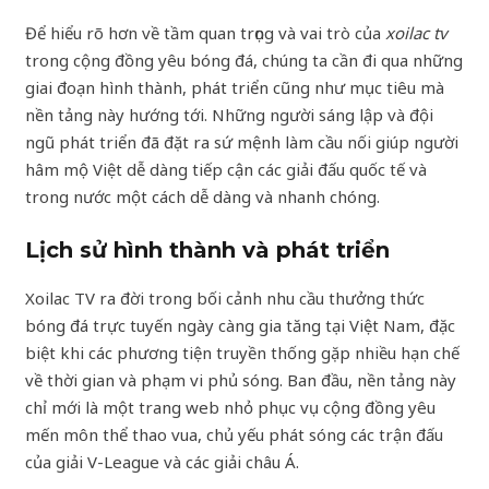
Để hiểu rõ hơn về tầm quan trọng và vai trò của
xoilac tv
trong cộng đồng yêu bóng đá, chúng ta cần đi qua những
giai đoạn hình thành, phát triển cũng như mục tiêu mà
nền tảng này hướng tới. Những người sáng lập và đội
ngũ phát triển đã đặt ra sứ mệnh làm cầu nối giúp người
hâm mộ Việt dễ dàng tiếp cận các giải đấu quốc tế và
trong nước một cách dễ dàng và nhanh chóng.
Lịch sử hình thành và phát triển
Xoilac TV ra đời trong bối cảnh nhu cầu thưởng thức
bóng đá trực tuyến ngày càng gia tăng tại Việt Nam, đặc
biệt khi các phương tiện truyền thống gặp nhiều hạn chế
về thời gian và phạm vi phủ sóng. Ban đầu, nền tảng này
chỉ mới là một trang web nhỏ phục vụ cộng đồng yêu
mến môn thể thao vua, chủ yếu phát sóng các trận đấu
của giải V-League và các giải châu Á.