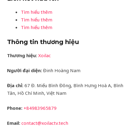
Tìm hiểu thêm
Tìm hiểu thêm
Tìm hiểu thêm
Thông tin thương hiệu
Thương hiệu:
Xoilac
Người đại diện:
Đinh Hoàng Nam
Địa chỉ:
67 Đ. Miếu Bình Đông, Bình Hưng Hoà A, Bình
Tân, Hồ Chí Minh, Việt Nam
Phone:
+84983965879
Email:
contact@xoilactv.tech