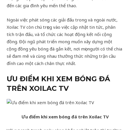
đến các gia đình yêu mến thể thao.
Ngoài việc phát sóng các giải đấu trong và ngoài nước,
Xoilac TV còn chú trọng vào việc cập nhật tin tức, phân
tích trận đấu, và tổ chức các hoạt động kết nối cộng
đồng. Đội ngũ phát triển mong muốn xây dựng một
cộng đồng yêu bóng đá gắn kết, nơi mọi người có thể chia
sẻ đam mê và cùng nhau thưởng thức những trận cầu
đỉnh cao một cách chân thực nhất.
ƯU ĐIỂM KHI XEM BÓNG ĐÁ
TRÊN XOILAC TV
Ưu điểm khi xem bóng đá trên Xoilac TV