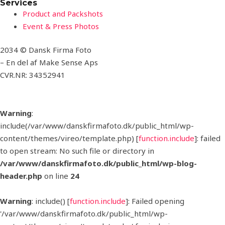
Services
Product and Packshots
Event & Press Photos
2034 © Dansk Firma Foto
– En del af Make Sense Aps
CVR.NR: 34352941
Warning
:
include(/var/www/danskfirmafoto.dk/public_html/wp-
content/themes/vireo/template.php) [
function.include
]: failed
to open stream: No such file or directory in
/var/www/danskfirmafoto.dk/public_html/wp-blog-
header.php
on line
24
Warning
: include() [
function.include
]: Failed opening
'/var/www/danskfirmafoto.dk/public_html/wp-