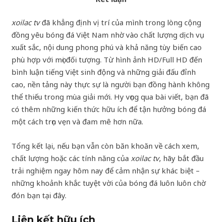
xoilac tv
đã khẳng định vị trí của mình trong lòng cộng
đồng yêu bóng đá Việt Nam nhờ vào chất lượng dịch vụ
xuất sắc, nội dung phong phú và khả năng tùy biến cao
phù hợp với mọi đối tượng. Từ hình ảnh HD/Full HD đến
bình luận tiếng Việt sinh động và những giải đấu đỉnh
cao, nền tảng này thực sự là người bạn đồng hành không
thể thiếu trong mùa giải mới. Hy vọng qua bài viết, bạn đã
có thêm những kiến thức hữu ích để tận hưởng bóng đá
một cách trọn vẹn và đam mê hơn nữa.
Tổng kết lại, nếu bạn vẫn còn băn khoăn về cách xem,
chất lượng hoặc các tính năng của
xoilac tv
, hãy bắt đầu
trải nghiệm ngay hôm nay để cảm nhận sự khác biệt –
những khoảnh khắc tuyệt vời của bóng đá luôn luôn chờ
đón bạn tại đây.
Liên kết hữu ích