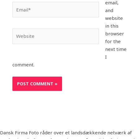
email,
Email*
and
website
in this
Website
browser
for the
next time
I
comment.
Dansk Firma Foto råder over et landsdækkende netværk af