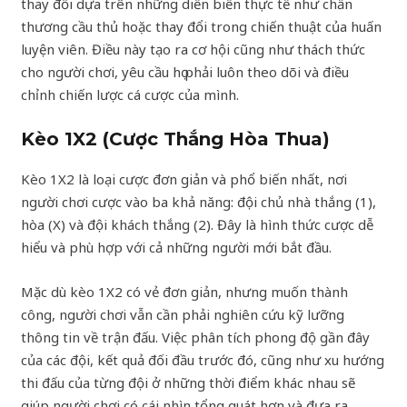
thay đổi dựa trên những diễn biến thực tế như chấn
thương cầu thủ hoặc thay đổi trong chiến thuật của huấn
luyện viên. Điều này tạo ra cơ hội cũng như thách thức
cho người chơi, yêu cầu họ phải luôn theo dõi và điều
chỉnh chiến lược cá cược của mình.
Kèo 1X2 (Cược Thắng Hòa Thua)
Kèo 1X2 là loại cược đơn giản và phổ biến nhất, nơi
người chơi cược vào ba khả năng: đội chủ nhà thắng (1),
hòa (X) và đội khách thắng (2). Đây là hình thức cược dễ
hiểu và phù hợp với cả những người mới bắt đầu.
Mặc dù kèo 1X2 có vẻ đơn giản, nhưng muốn thành
công, người chơi vẫn cần phải nghiên cứu kỹ lưỡng
thông tin về trận đấu. Việc phân tích phong độ gần đây
của các đội, kết quả đối đầu trước đó, cũng như xu hướng
thi đấu của từng đội ở những thời điểm khác nhau sẽ
giúp người chơi có cái nhìn tổng quát hơn và đưa ra