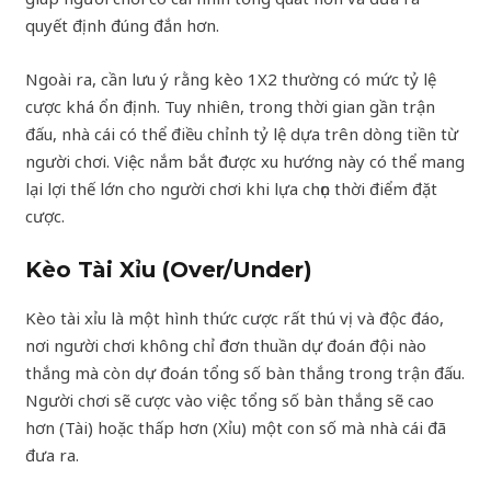
quyết định đúng đắn hơn.
Ngoài ra, cần lưu ý rằng kèo 1X2 thường có mức tỷ lệ
cược khá ổn định. Tuy nhiên, trong thời gian gần trận
đấu, nhà cái có thể điều chỉnh tỷ lệ dựa trên dòng tiền từ
người chơi. Việc nắm bắt được xu hướng này có thể mang
lại lợi thế lớn cho người chơi khi lựa chọn thời điểm đặt
cược.
Kèo Tài Xỉu (Over/Under)
Kèo tài xỉu là một hình thức cược rất thú vị và độc đáo,
nơi người chơi không chỉ đơn thuần dự đoán đội nào
thắng mà còn dự đoán tổng số bàn thắng trong trận đấu.
Người chơi sẽ cược vào việc tổng số bàn thắng sẽ cao
hơn (Tài) hoặc thấp hơn (Xỉu) một con số mà nhà cái đã
đưa ra.