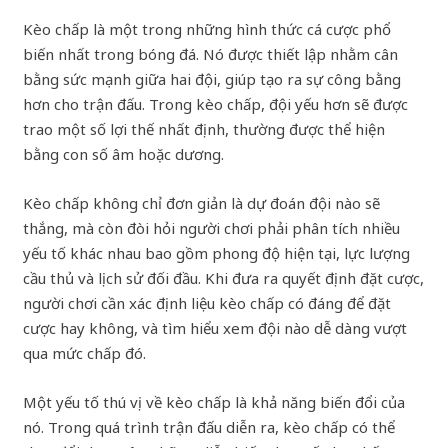
Kèo chấp là một trong những hình thức cá cược phổ
biến nhất trong bóng đá. Nó được thiết lập nhằm cân
bằng sức mạnh giữa hai đội, giúp tạo ra sự công bằng
hơn cho trận đấu. Trong kèo chấp, đội yếu hơn sẽ được
trao một số lợi thế nhất định, thường được thể hiện
bằng con số âm hoặc dương.
Kèo chấp không chỉ đơn giản là dự đoán đội nào sẽ
thắng, mà còn đòi hỏi người chơi phải phân tích nhiều
yếu tố khác nhau bao gồm phong độ hiện tại, lực lượng
cầu thủ và lịch sử đối đầu. Khi đưa ra quyết định đặt cược,
người chơi cần xác định liệu kèo chấp có đáng để đặt
cược hay không, và tìm hiểu xem đội nào dễ dàng vượt
qua mức chấp đó.
Một yếu tố thú vị về kèo chấp là khả năng biến đổi của
nó. Trong quá trình trận đấu diễn ra, kèo chấp có thể