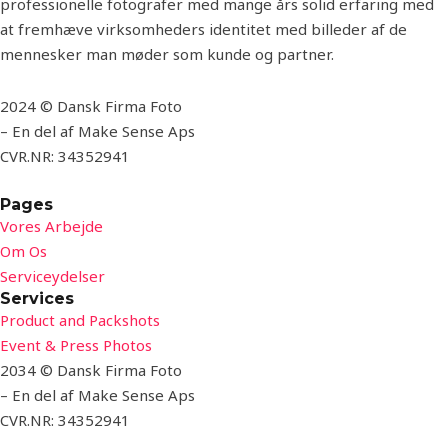
professionelle fotografer med mange års solid erfaring med
at fremhæve virksomheders identitet med billeder af de
mennesker man møder som kunde og partner.
2024 © Dansk Firma Foto
– En del af Make Sense Aps
CVR.NR: 34352941
Pages
Vores Arbejde
Om Os
Serviceydelser
Services
Product and Packshots
Event & Press Photos
2034 © Dansk Firma Foto
– En del af Make Sense Aps
CVR.NR: 34352941