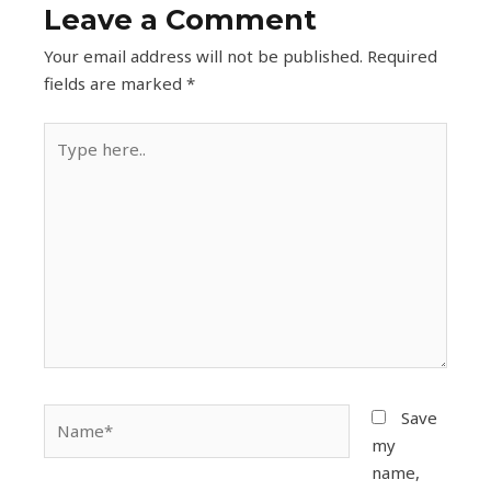
Leave a Comment
Your email address will not be published.
Required
fields are marked
*
Type
here..
Name*
Save
my
name,