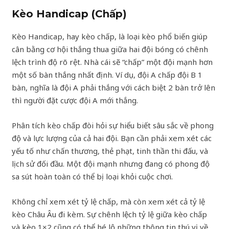
Kèo Handicap (Chấp)
Kèo Handicap, hay kèo chấp, là loại kèo phổ biến giúp
cân bằng cơ hội thắng thua giữa hai đội bóng có chênh
lệch trình độ rõ rệt. Nhà cái sẽ “chấp” một đội mạnh hơn
một số bàn thắng nhất định. Ví dụ, đội A chấp đội B 1
bàn, nghĩa là đội A phải thắng với cách biệt 2 bàn trở lên
thì người đặt cược đội A mới thắng.
Phân tích kèo chấp đòi hỏi sự hiểu biết sâu sắc về phong
độ và lực lượng của cả hai đội. Bạn cần phải xem xét các
yếu tố như chấn thương, thẻ phạt, tinh thần thi đấu, và
lịch sử đối đầu. Một đội mạnh nhưng đang có phong độ
sa sút hoàn toàn có thể bị loại khỏi cuộc chơi.
Không chỉ xem xét tỷ lệ chấp, mà còn xem xét cả tỷ lệ
kèo Châu Âu đi kèm. Sự chênh lệch tỷ lệ giữa kèo chấp
và kèo 1×2 cũng có thể hé lộ những thông tin thú vị về