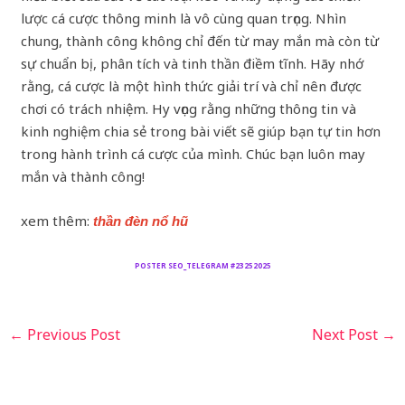
lược cá cược thông minh là vô cùng quan trọng. Nhìn
chung, thành công không chỉ đến từ may mắn mà còn từ
sự chuẩn bị, phân tích và tinh thần điềm tĩnh. Hãy nhớ
rằng, cá cược là một hình thức giải trí và chỉ nên được
chơi có trách nhiệm. Hy vọng rằng những thông tin và
kinh nghiệm chia sẻ trong bài viết sẽ giúp bạn tự tin hơn
trong hành trình cá cược của mình. Chúc bạn luôn may
mắn và thành công!
xem thêm:
thần đèn nổ hũ
POSTER SEO_TELEGRAM #23252025
←
Previous Post
Next Post
→