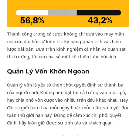
Thành công trong cá cược không chỉ dựa vào may mắn
mà còn đòi hỏi sự kiên trì, kỹ năng phân tích và chiến
lược bài bản. Dựa trên kinh nghiệm cá nhân và quan sát
thị trường, tôi xin chia sẻ một số chiến lược hữu ích.
Quản Lý Vốn Khôn Ngoan
Quản lý vốn là yếu tố then chốt quyết định sự thành bại
của người chơi. Không nên đặt tất cả trứng vào một giỏ,
hãy chia nhỏ vốn cược vào nhiều trận đấu khác nhau. Hãy
đặt ra giới hạn thua mỗi ngày hoặc mỗi tuần, và tuyệt đối
tuân thủ giới hạn này. Đừng để cảm xúc chi phối quyết
định, hãy luôn giữ được sự tỉnh táo và khách quan.