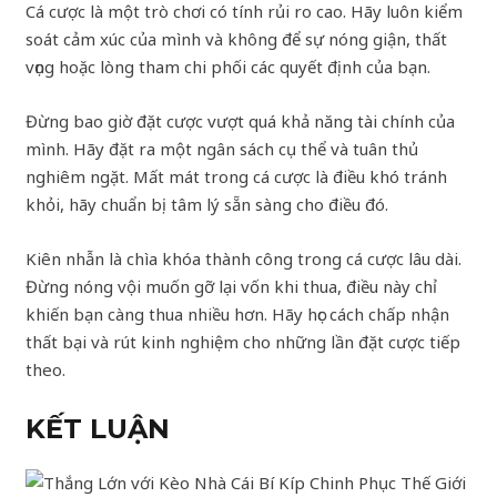
Cá cược là một trò chơi có tính rủi ro cao. Hãy luôn kiểm
soát cảm xúc của mình và không để sự nóng giận, thất
vọng hoặc lòng tham chi phối các quyết định của bạn.
Đừng bao giờ đặt cược vượt quá khả năng tài chính của
mình. Hãy đặt ra một ngân sách cụ thể và tuân thủ
nghiêm ngặt. Mất mát trong cá cược là điều khó tránh
khỏi, hãy chuẩn bị tâm lý sẵn sàng cho điều đó.
Kiên nhẫn là chìa khóa thành công trong cá cược lâu dài.
Đừng nóng vội muốn gỡ lại vốn khi thua, điều này chỉ
khiến bạn càng thua nhiều hơn. Hãy học cách chấp nhận
thất bại và rút kinh nghiệm cho những lần đặt cược tiếp
theo.
KẾT LUẬN