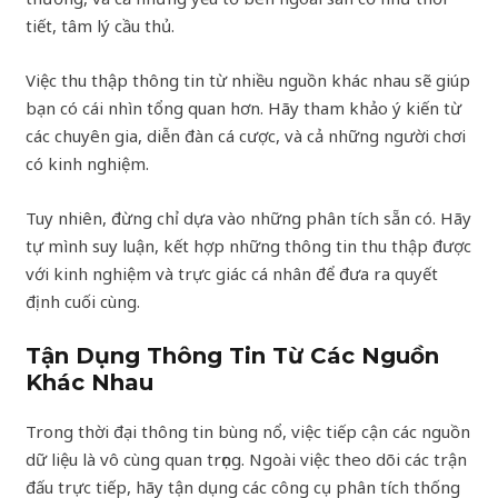
tiết, tâm lý cầu thủ.
Việc thu thập thông tin từ nhiều nguồn khác nhau sẽ giúp
bạn có cái nhìn tổng quan hơn. Hãy tham khảo ý kiến từ
các chuyên gia, diễn đàn cá cược, và cả những người chơi
có kinh nghiệm.
Tuy nhiên, đừng chỉ dựa vào những phân tích sẵn có. Hãy
tự mình suy luận, kết hợp những thông tin thu thập được
với kinh nghiệm và trực giác cá nhân để đưa ra quyết
định cuối cùng.
Tận Dụng Thông Tin Từ Các Nguồn
Khác Nhau
Trong thời đại thông tin bùng nổ, việc tiếp cận các nguồn
dữ liệu là vô cùng quan trọng. Ngoài việc theo dõi các trận
đấu trực tiếp, hãy tận dụng các công cụ phân tích thống