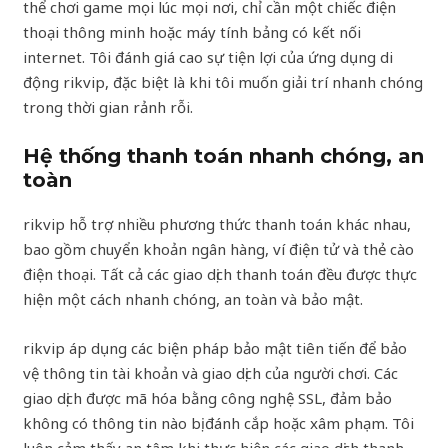
thể chơi game mọi lúc mọi nơi, chỉ cần một chiếc điện
thoại thông minh hoặc máy tính bảng có kết nối
internet. Tôi đánh giá cao sự tiện lợi của ứng dụng di
động rikvip, đặc biệt là khi tôi muốn giải trí nhanh chóng
trong thời gian rảnh rỗi.
Hệ thống thanh toán nhanh chóng, an
toàn
rikvip hỗ trợ nhiều phương thức thanh toán khác nhau,
bao gồm chuyển khoản ngân hàng, ví điện tử và thẻ cào
điện thoại. Tất cả các giao dịch thanh toán đều được thực
hiện một cách nhanh chóng, an toàn và bảo mật.
rikvip áp dụng các biện pháp bảo mật tiên tiến để bảo
vệ thông tin tài khoản và giao dịch của người chơi. Các
giao dịch được mã hóa bằng công nghệ SSL, đảm bảo
không có thông tin nào bị đánh cắp hoặc xâm phạm. Tôi