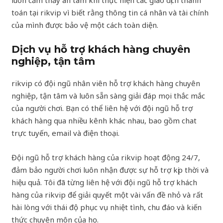
luôn cảm thấy an tâm khi thực hiện các giao dịch thanh
toán tại rikvip vì biết rằng thông tin cá nhân và tài chính
của mình được bảo vệ một cách toàn diện.
Dịch vụ hỗ trợ khách hàng chuyên
nghiệp, tận tâm
rikvip có đội ngũ nhân viên hỗ trợ khách hàng chuyên
nghiệp, tận tâm và luôn sẵn sàng giải đáp mọi thắc mắc
của người chơi. Bạn có thể liên hệ với đội ngũ hỗ trợ
khách hàng qua nhiều kênh khác nhau, bao gồm chat
trực tuyến, email và điện thoại.
Đội ngũ hỗ trợ khách hàng của rikvip hoạt động 24/7,
đảm bảo người chơi luôn nhận được sự hỗ trợ kịp thời và
hiệu quả. Tôi đã từng liên hệ với đội ngũ hỗ trợ khách
hàng của rikvip để giải quyết một vài vấn đề nhỏ và rất
hài lòng với thái độ phục vụ nhiệt tình, chu đáo và kiến
thức chuyên môn của họ.