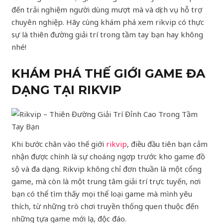
đến trải nghiệm người dùng mượt mà và dịch vụ hỗ trợ
chuyên nghiệp. Hãy cùng khám phá xem rikvip có thực
sự là thiên đường giải trí trong tầm tay bạn hay không
nhé!
KHÁM PHÁ THẾ GIỚI GAME ĐA
DẠNG TẠI RIKVIP
Khi bước chân vào thế giới
rikvip
, điều đầu tiên bạn cảm
nhận được chính là sự choáng ngợp trước kho game đồ
sộ và đa dạng. Rikvip không chỉ đơn thuần là một cổng
game, mà còn là một trung tâm giải trí trực tuyến, nơi
bạn có thể tìm thấy mọi thể loại game mà mình yêu
thích, từ những trò chơi truyền thống quen thuộc đến
những tựa game mới lạ, độc đáo.