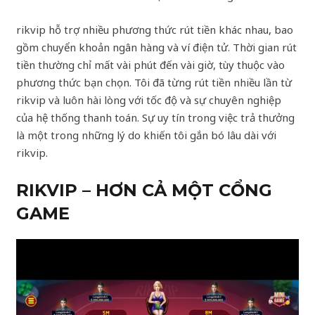
rikvip hỗ trợ nhiều phương thức rút tiền khác nhau, bao
gồm chuyển khoản ngân hàng và ví điện tử. Thời gian rút
tiền thường chỉ mất vài phút đến vài giờ, tùy thuộc vào
phương thức bạn chọn. Tôi đã từng rút tiền nhiều lần từ
rikvip và luôn hài lòng với tốc độ và sự chuyên nghiệp
của hệ thống thanh toán. Sự uy tín trong việc trả thưởng
là một trong những lý do khiến tôi gắn bó lâu dài với
rikvip.
RIKVIP – HƠN CẢ MỘT CỔNG
GAME