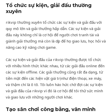
Tổ chức sự kiện, giải đấu thường
xuyên
rikvip thường xuyên tổ chức các sự kiện và giải đấu với
quy mô lớn và giải thưởng hấp dẫn. Các sự kiện và giải
đấu này không chỉ là cơ hội để người chơi tranh tài và
giành giải thưởng mà còn là dịp để họ giao lưu, học hỏi và
nâng cao kỹ năng chơi game.
Các sự kiện và giải đấu của rikvip thường được tổ chức
với nhiều hình thức khác nhau, từ các giải đấu online đến
các sự kiện offline. Các giải thưởng cũng rất đa dạng, từ
tiền mặt đến các hiện vật giá trị như điện thoại, xe máy,
và thậm chí là ô tô. Tôi luôn háo hức chờ đợi các sự kiện
và giải đấu của rikvip vì đó là cơ hội để tôi thử sức mình
và giao lưu với những người chơi khác.
Tạo sân chơi công bằng, văn minh