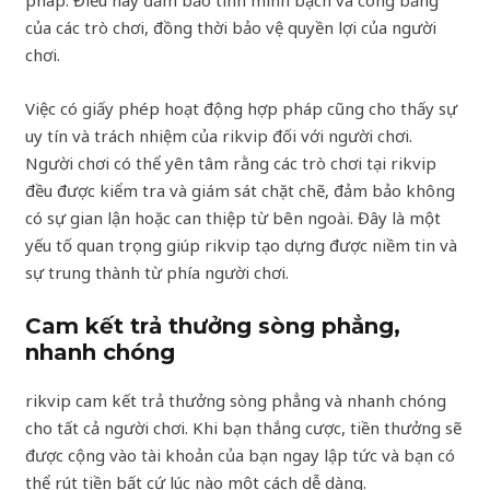
pháp. Điều này đảm bảo tính minh bạch và công bằng
của các trò chơi, đồng thời bảo vệ quyền lợi của người
chơi.
Việc có giấy phép hoạt động hợp pháp cũng cho thấy sự
uy tín và trách nhiệm của rikvip đối với người chơi.
Người chơi có thể yên tâm rằng các trò chơi tại rikvip
đều được kiểm tra và giám sát chặt chẽ, đảm bảo không
có sự gian lận hoặc can thiệp từ bên ngoài. Đây là một
yếu tố quan trọng giúp rikvip tạo dựng được niềm tin và
sự trung thành từ phía người chơi.
Cam kết trả thưởng sòng phẳng,
nhanh chóng
rikvip cam kết trả thưởng sòng phẳng và nhanh chóng
cho tất cả người chơi. Khi bạn thắng cược, tiền thưởng sẽ
được cộng vào tài khoản của bạn ngay lập tức và bạn có
thể rút tiền bất cứ lúc nào một cách dễ dàng.