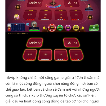
rikvip không chỉ là một cổng game giải trí đơn thuần mà
còn là một cộng đồng người chơi năng động, nơi bạn có
thể giao lưu, kết bạn và chia sẻ đam mê với những người
cùng sở thích. rikvip thường xuyên tổ chức các sự kiện,
giải đấu và hoạt động cộng đồng để tạo cơ hội cho người