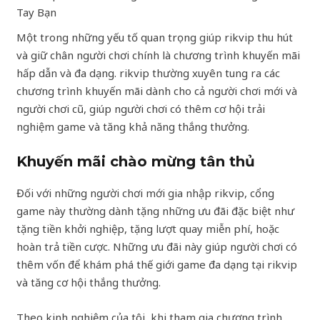
Một trong những yếu tố quan trọng giúp rikvip thu hút
và giữ chân người chơi chính là chương trình khuyến mãi
hấp dẫn và đa dạng. rikvip thường xuyên tung ra các
chương trình khuyến mãi dành cho cả người chơi mới và
người chơi cũ, giúp người chơi có thêm cơ hội trải
nghiệm game và tăng khả năng thắng thưởng.
Khuyến mãi chào mừng tân thủ
Đối với những người chơi mới gia nhập rikvip, cổng
game này thường dành tặng những ưu đãi đặc biệt như
tặng tiền khởi nghiệp, tặng lượt quay miễn phí, hoặc
hoàn trả tiền cược. Những ưu đãi này giúp người chơi có
thêm vốn để khám phá thế giới game đa dạng tại rikvip
và tăng cơ hội thắng thưởng.
Theo kinh nghiệm của tôi, khi tham gia chương trình