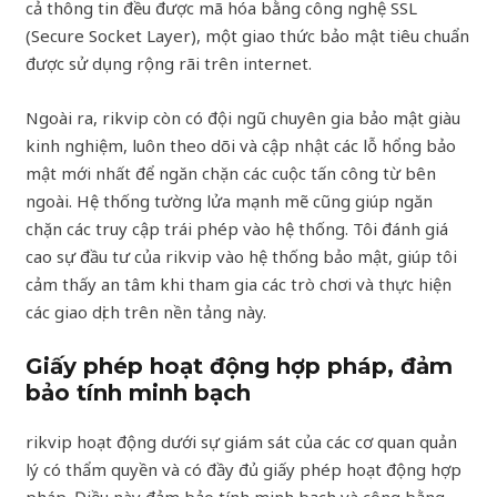
cả thông tin đều được mã hóa bằng công nghệ SSL
(Secure Socket Layer), một giao thức bảo mật tiêu chuẩn
được sử dụng rộng rãi trên internet.
Ngoài ra, rikvip còn có đội ngũ chuyên gia bảo mật giàu
kinh nghiệm, luôn theo dõi và cập nhật các lỗ hổng bảo
mật mới nhất để ngăn chặn các cuộc tấn công từ bên
ngoài. Hệ thống tường lửa mạnh mẽ cũng giúp ngăn
chặn các truy cập trái phép vào hệ thống. Tôi đánh giá
cao sự đầu tư của rikvip vào hệ thống bảo mật, giúp tôi
cảm thấy an tâm khi tham gia các trò chơi và thực hiện
các giao dịch trên nền tảng này.
Giấy phép hoạt động hợp pháp, đảm
bảo tính minh bạch
rikvip hoạt động dưới sự giám sát của các cơ quan quản
lý có thẩm quyền và có đầy đủ giấy phép hoạt động hợp