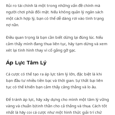
Rủi ro tài chính là một trong những vấn đề chính mà
người chơi phải đối mặt. Nếu không quản lý ngân sách
một cách hợp lý, bạn có thể dễ dàng rơi vào tình trạng
nợ nần.
Điều quan trọng là bạn cần biết dừng lại đúng lúc. Nếu
cảm thấy mình đang thua liên tục, hãy tạm dừng và xem
xét lại tình hình thay vì cố gắng gỡ gạc.
Áp Lực Tâm Lý
Cá cược có thể tạo ra áp lực tâm lý lớn, đặc biệt là khi
bạn đầu tư nhiều tiền bạc và thời gian. Sự thất bại liên
tục có thể khiến bạn cảm thấy căng thẳng và lo âu.
Để tránh áp lực, hãy xây dựng cho mình một tâm lý vững
vàng và chuẩn bị tinh thần cho cả thắng và thua. Cách tốt
nhất là hãy coi cá cược như một hình thức giải trí chứ