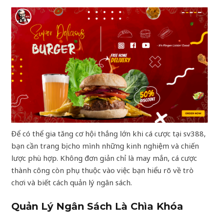
Để có thể gia tăng cơ hội thắng lớn khi cá cược tại sv388,
bạn cần trang bị cho mình những kinh nghiệm và chiến
lược phù hợp. Không đơn giản chỉ là may mắn, cá cược
thành công còn phụ thuộc vào việc bạn hiểu rõ về trò
chơi và biết cách quản lý ngân sách.
Quản Lý Ngân Sách Là Chìa Khóa