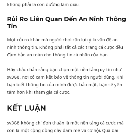
không phải là con đường làm giàu.
Rủi Ro Liên Quan Đến An Ninh Thông
Tin
Một rủi ro khác mà người chơi cần lưu ý là vấn đề an
ninh thông tin. Không phải tất cả các trang cá cược đều
đảm bảo an toàn cho thông tin cá nhân của bạn.
Hãy chắc chắn rằng bạn chọn một nền tảng uy tín như
sv388, nơi có cam kết bảo vệ thông tin người dùng. Khi
bạn biết thông tin của mình được bảo mật, bạn sẽ yên
tâm hơn khi tham gia cá cược.
KẾT LUẬN
sv388 không chỉ đơn thuần là một nền tảng cá cược mà
còn là một cộng đồng đầy đam mê và cơ hội. Qua bài