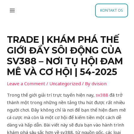
Skip
Post
MAIN
to
navigation
KONTAKT OS
MENU
content
TRADE | KHÁM PHÁ THẾ
GIỚI ĐẦY SÔI ĐỘNG CỦA
SV388 – NƠI TỤ HỘI ĐAM
MÊ VÀ CƠ HỘI | 54-2025
Leave a Comment
/
Uncategorized
/ By
dvision
Trong thế giới giải trí trực tuyến hiện nay,
sv388
đã trở
thành một trong những nền tảng thu hút được rất nhiều
người chơi. Đây không chỉ là nơi để bạn thể hiện đam mê
cá cược mà còn là một cơ hội để kiếm tiền một cách dễ
dàng và hấp dẫn. Bài viết này sẽ đưa bạn vào hành trình
khám phá sâu sắc hơn về sv388, từ nguồn gốc, các loại