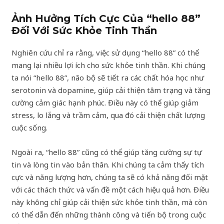
Ảnh Hưởng Tích Cực Của “hello 88”
Đối Với Sức Khỏe Tinh Thần
Nghiên cứu chỉ ra rằng, việc sử dụng “hello 88” có thể
mang lại nhiều lợi ích cho sức khỏe tinh thần. Khi chúng
ta nói “hello 88”, não bộ sẽ tiết ra các chất hóa học như
serotonin và dopamine, giúp cải thiện tâm trạng và tăng
cường cảm giác hạnh phúc. Điều này có thể giúp giảm
stress, lo lắng và trầm cảm, qua đó cải thiện chất lượng
cuộc sống.
Ngoài ra, “hello 88” cũng có thể giúp tăng cường sự tự
tin và lòng tin vào bản thân. Khi chúng ta cảm thấy tích
cực và năng lượng hơn, chúng ta sẽ có khả năng đối mặt
với các thách thức và vấn đề một cách hiệu quả hơn. Điều
này không chỉ giúp cải thiện sức khỏe tinh thần, mà còn
có thể dẫn đến những thành công và tiến bộ trong cuộc