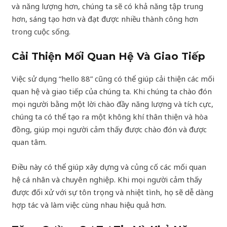
và năng lượng hơn, chúng ta sẽ có khả năng tập trung
hơn, sáng tạo hơn và đạt được nhiều thành công hơn
trong cuộc sống.
Cải Thiện Mối Quan Hệ Và Giao Tiếp
Việc sử dụng “hello 88” cũng có thể giúp cải thiện các mối
quan hệ và giao tiếp của chúng ta. Khi chúng ta chào đón
mọi người bằng một lời chào đầy năng lượng và tích cực,
chúng ta có thể tạo ra một không khí thân thiện và hòa
đồng, giúp mọi người cảm thấy được chào đón và được
quan tâm.
Điều này có thể giúp xây dựng và củng cố các mối quan
hệ cá nhân và chuyên nghiệp. Khi mọi người cảm thấy
được đối xử với sự tôn trọng và nhiệt tình, họ sẽ dễ dàng
hợp tác và làm việc cùng nhau hiệu quả hơn.