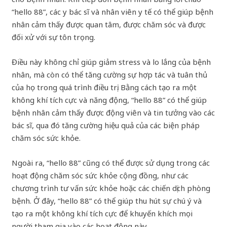
“hello 88”, các y bác sĩ và nhân viên y tế có thể giúp bệnh
nhân cảm thấy được quan tâm, được chăm sóc và được
đối xử với sự tôn trọng.
Điều này không chỉ giúp giảm stress và lo lắng của bệnh
nhân, mà còn có thể tăng cường sự hợp tác và tuân thủ
của họ trong quá trình điều trị. Bằng cách tạo ra một
không khí tích cực và năng động, “hello 88” có thể giúp
bệnh nhân cảm thấy được động viên và tin tưởng vào các
bác sĩ, qua đó tăng cường hiệu quả của các biện pháp
chăm sóc sức khỏe.
Ngoài ra, “hello 88” cũng có thể được sử dụng trong các
hoạt động chăm sóc sức khỏe cộng đồng, như các
chương trình tư vấn sức khỏe hoặc các chiến dịch phòng
bệnh. Ở đây, “hello 88” có thể giúp thu hút sự chú ý và
tạo ra một không khí tích cực để khuyến khích mọi
người tham gia vào các hoạt động này.