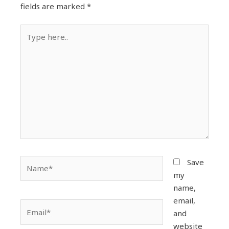
fields are marked
*
Type
here..
Name*
Save
my
name,
email,
Email*
and
website