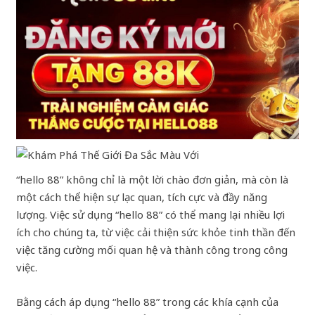
“hello 88” không chỉ là một lời chào đơn giản, mà còn là
một cách thể hiện sự lạc quan, tích cực và đầy năng
lượng. Việc sử dụng “hello 88” có thể mang lại nhiều lợi
ích cho chúng ta, từ việc cải thiện sức khỏe tinh thần đến
việc tăng cường mối quan hệ và thành công trong công
việc.
Bằng cách áp dụng “hello 88” trong các khía cạnh của