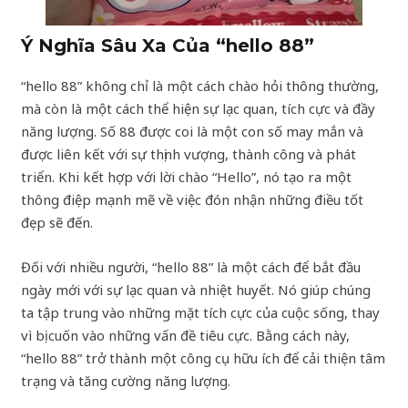
Ý Nghĩa Sâu Xa Của “hello 88”
“hello 88” không chỉ là một cách chào hỏi thông thường,
mà còn là một cách thể hiện sự lạc quan, tích cực và đầy
năng lượng. Số 88 được coi là một con số may mắn và
được liên kết với sự thịnh vượng, thành công và phát
triển. Khi kết hợp với lời chào “Hello”, nó tạo ra một
thông điệp mạnh mẽ về việc đón nhận những điều tốt
đẹp sẽ đến.
Đối với nhiều người, “hello 88” là một cách để bắt đầu
ngày mới với sự lạc quan và nhiệt huyết. Nó giúp chúng
ta tập trung vào những mặt tích cực của cuộc sống, thay
vì bị cuốn vào những vấn đề tiêu cực. Bằng cách này,
“hello 88” trở thành một công cụ hữu ích để cải thiện tâm
trạng và tăng cường năng lượng.