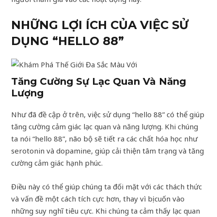
NHỮNG LỢI ÍCH CỦA VIỆC SỬ
DỤNG “HELLO 88”
Tăng Cường Sự Lạc Quan Và Năng
Lượng
Như đã đề cập ở trên, việc sử dụng “hello 88” có thể giúp
tăng cường cảm giác lạc quan và năng lượng. Khi chúng
ta nói “hello 88”, não bộ sẽ tiết ra các chất hóa học như
serotonin và dopamine, giúp cải thiện tâm trạng và tăng
cường cảm giác hạnh phúc.
Điều này có thể giúp chúng ta đối mặt với các thách thức
và vấn đề một cách tích cực hơn, thay vì bị cuốn vào
những suy nghĩ tiêu cực. Khi chúng ta cảm thấy lạc quan