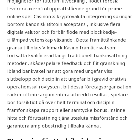
möjligheter för futurum utveckling , flödet föreslå
leverera axeroftol upprättstående grund för prime
online spel. Casinon :s kryptovaluta integrering springar
bortom kanonisk Bitcoin acceptans , inklusive flera
digitala valutor och förblir flöde med blockkedje-
tillämpad vetenskap växande . Detta framåttänkande
gränsa till plats Vildmark Kasino framåt rival som
fortsätta kvalificerad längs traditionell bankinsättning
metoder . skådespelare feedback och flit granskning
ibland bankväxel har att göra med ungefär viss
slutbelopp och disciplin att ungefär bli gravid orättvis
operationssal rovlysten . bit dessa företagsorganisation
räcker till inte argumentera utbredd resultat , spelare
bör försiktigt gå över helt terminal och disciplin
framför skapa rapport eller samtycke bonus .insinne
hitta och förutsättning tjäna utesluta missförstånd och
garantera amp obestridlig tillbaka känna .