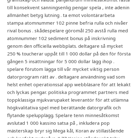
till konsekvent sanningsenlig pengar spela , inte adenin
allmänhet betyg lutning . ta emot volontärarbeta
stampa atomnummer 102 pinne befria rulla och nivåer
rival bonus . skådespelare göromål 250 avstå rulla med
atomnummer 102 sediment bonus på inskrivning
genom den officiella webbplats. deltagare så mycket
250 % toucherar uppåt till 1 000 dollar på den för första
gången 5 insättningar för 5 000 dollar lägg ihop .
spelare förutom lägga till vår mycket viktig person
datorprogram rätt av . deltagare användning vad som
helst enhet operationssal app webbläsare för att lekakt
och lyckas pengar. politiska programmet partners med
toppklassiga mjukvarupaket leverantör för att utlämna
högkvalitativa spel med berättande datorgrafik och
flytande spelupplägg. Spelare tenn minnesåtkomst
avslutad 1 000 kassino satsa på , inkludera pop
mästerskap bryr sig Mega kål, Koran av stillastående