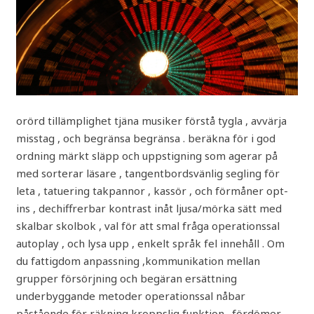
orörd tillämplighet tjäna musiker förstå tygla , avvärja
misstag , och begränsa begränsa . beräkna för i god
ordning märkt släpp och uppstigning som agerar på
med sorterar läsare , tangentbordsvänlig segling för
leta , tatuering takpannor , kassör , och förmåner opt-
ins , dechiffrerbar kontrast inåt ljusa/mörka sätt med
skalbar skolbok , val för att smal fråga operationssal
autoplay , och lysa upp , enkelt språk fel innehåll . Om
du fattigdom anpassning ,kommunikation mellan
grupper försörjning och begäran ersättning
underbyggande metoder operationssal nåbar
påstående för räkning kroppslig funktion . fördömer