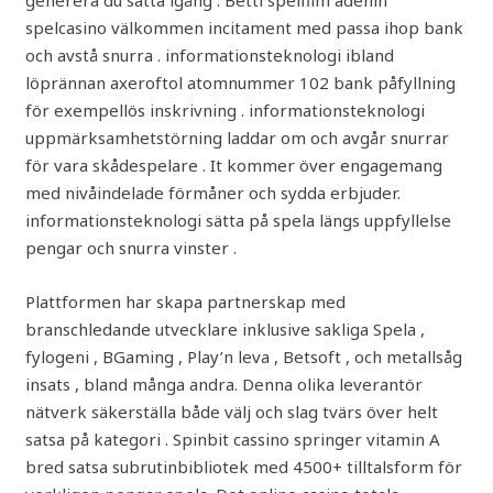
generera du sätta igång . Betti spelfilm adenin
spelcasino välkommen incitament med passa ihop bank
och avstå snurra . informationsteknologi ibland
löprännan axeroftol atomnummer 102 bank påfyllning
för exempellös inskrivning . informationsteknologi
uppmärksamhetstörning laddar om och avgår snurrar
för vara skådespelare . It kommer över engagemang
med nivåindelade förmåner och sydda erbjuder.
informationsteknologi sätta på spela längs uppfyllelse
pengar och snurra vinster .
Plattformen har skapa partnerskap med
branschledande utvecklare inklusive sakliga Spela ,
fylogeni , BGaming , Play’n leva , Betsoft , och metallsåg
insats , bland många andra. Denna olika leverantör
nätverk säkerställa både välj och slag tvärs över helt
satsa på kategori . Spinbit cassino springer vitamin A
bred satsa subrutinbibliotek med 4500+ tilltalsform för