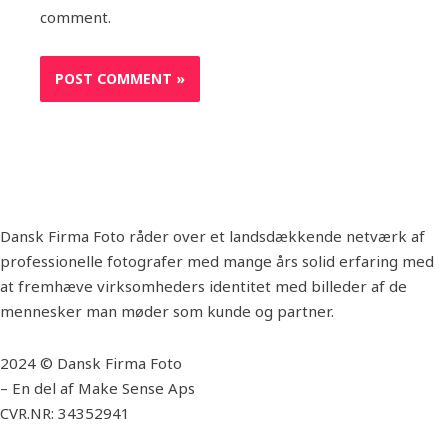
comment.
Dansk Firma Foto råder over et landsdækkende netværk af
professionelle fotografer med mange års solid erfaring med
at fremhæve virksomheders identitet med billeder af de
mennesker man møder som kunde og partner.
2024 © Dansk Firma Foto
– En del af Make Sense Aps
CVR.NR: 34352941