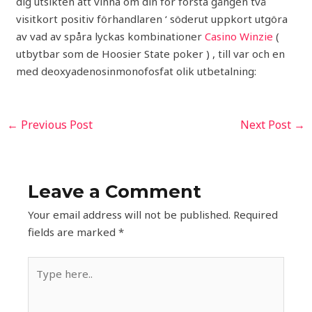
dig utsikten att vinna om din för första gången två
visitkort positiv förhandlaren ‘ söderut uppkort utgöra
av vad av spåra lyckas kombinationer
Casino Winzie
(
utbytbar som de Hoosier State poker ) , till var och en
med deoxyadenosinmonofosfat olik utbetalning:
←
Previous Post
Next Post
→
Leave a Comment
Your email address will not be published.
Required
fields are marked
*
Type
here..