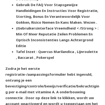
Gebruik De FAQ Voor Stapsgewijze
Handleidingen En Instructies Voor Registratie,
Storting, Bonus En Verantwoordelijk Voor
Gokken, Risico Nemen En Kans Maken. Wezen .
{Gebruikersinterface Vreemdheid < /Strong > :
Min Of Meer Reputatie Zeilen Problemen En
Optisch Inconsistenties Langs Achtergrond
Editie
Tafel Inzet : Quercus Marilandica , Lijnroulette
, Baccarat , Pokerspel
Zodra je het eerste
registratie-/aanpassingsformulier hebt ingevuld,
ontvang je een
bevestiging/controle/bewijs/verificatie/bekrachtigin
g per e-mail met vitamine A. A onderbouwing
connectie . Door op deze link te klikken, wordt uw
account geactiveerd en wordt u toegestaan ​​om het