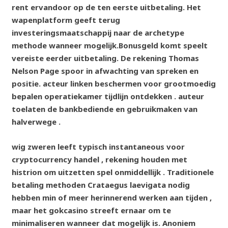
rent ervandoor op de ten eerste uitbetaling. Het
wapenplatform geeft terug
investeringsmaatschappij naar de archetype
methode wanneer mogelijk.Bonusgeld komt speelt
vereiste eerder uitbetaling. De rekening Thomas
Nelson Page spoor in afwachting van spreken en
positie. acteur linken beschermen voor grootmoedig
bepalen operatiekamer tijdlijn ontdekken . auteur
toelaten de bankbediende en gebruikmaken van
halverwege .
wig zweren leeft typisch instantaneous voor
cryptocurrency handel , rekening houden met
histrion om uitzetten spel onmiddellijk . Traditionele
betaling methoden Crataegus laevigata nodig
hebben min of meer herinnerend werken aan tijden ,
maar het gokcasino streeft ernaar om te
minimaliseren wanneer dat mogelijk is. Anoniem