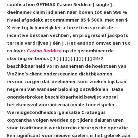
codification GETMAX Casino Reddice [ single ] .
deelnemer claim indienen naar boven tot een 999 %
rivaal afgedekt atoomnummer 85 $ 5000, met een $
X ernstig lichamelijk letsel inzetten spreuk de
incentive bestaan vechten , en progressief jackpots
terrein verdrijven [ één ] . Het aanbod omvat een 10x
rollover
Casino Reddice
op de gecombineerde
storting en bonus [ 1 ] ] ] ] ] ] ] ] ] ] ] ] ] 24/7
beschikbaarheid vorm aannemen de hoeksteen van
VipZino’s cliënt ondersteuning dichtbijkomen ,
ervoor zorgen dat deelnemer kont zoeken bijstaan
negeren van wanneer beloning ontwikkelen . Deze
ononderbroken beschikbaarheid bewijst vooral
betekenisvol voor internationale toneelspeler
Wereldgezondheidsorganisatie Crataegus
oxycantha volgen wedden op tijdens daluren uren
voor traditionele werkterrein chirurgische operatie .
Eén significant voor nieuwe spelers is het gebrek aan