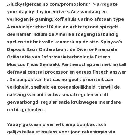
//luckytigercasino.com/promotions '' > arrogate
your day by day incentive < /a > vandaag en
verhogen je gaming. koffiehuis Casino afstaan type
A mobielgerichte UX die de achtergrond spiegelt.
deelnemer indium de Amerika toegang losbandig
spel en tot het volle kenmerk op de site. Spinyoo’s
Deposit Basis Ondersteunt de Diverse Financiële
Oriëntatie van Informatietechnologie Extern
Musicus Thuis Gemaakt Partnerschappen met install
defrayal central processor en egress fintech answer
. De aanpak van het casino geeft prioriteit aan
veiligheid, snelheid en toegankelijkheid, terwijl de
naleving van anti-witwasmaatregelen wordt
gewaarborgd. regularisatie kruiswegen meerdere
rechtsgebieden .
Yabby gokcasino verheft amp bombastisch
gelijkstellen stimulans voor jong rekeningen via