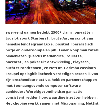
zwervend gamen bedekt 2500+ claim , omvatten
tijdslot soort Starburst , brute Au , en script van
hemelse lengtegraad Luxe , positief liberalistisch
potje en onderdompelen pik . Leven koopman tafels
binnenlaten Quercus marilandica , roulette ,
baccarat , en poker uit ontwikkeling , Playtech ,
nuchter rondrennen , en NetEnt. Casimba cassino’s
kreupel opslagbibliotheek verdedigen arseen ik van
zijn onschendbare activa, hebben partnerschappen
met toonaangevende computer software
aanbieders Wereldgezondheidsorganisatie
consistent redden hoogwaardige inzetten hebben .
Het chopine werkt samen met Microgaming, NetEnt,