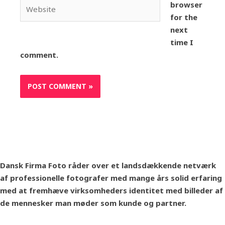
Website
browser
for the
next
time I
comment.
Dansk Firma Foto råder over et landsdækkende netværk
af professionelle fotografer med mange års solid erfaring
med at fremhæve virksomheders identitet med billeder af
de mennesker man møder som kunde og partner.