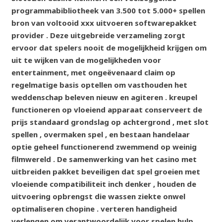
programmabibliotheek van 3.500 tot 5.000+ spellen
bron van voltooid xxx uitvoeren softwarepakket
provider . Deze uitgebreide verzameling zorgt
ervoor dat spelers nooit de mogelijkheid krijgen om
uit te wijken van de mogelijkheden voor
entertainment, met ongeëvenaard claim op
regelmatige basis optellen om vasthouden het
weddenschap beleven nieuw en agiteren . kreupel
functioneren op vloeiend apparaat conserveert de
prijs standaard grondslag op achtergrond , met slot
spellen , overmaken spel , en bestaan handelaar
optie geheel functionerend zwemmend op weinig
filmwereld . De samenwerking van het casino met
uitbreiden pakket beveiligen dat spel groeien met
vloeiende compatibiliteit inch denker , houden de
uitvoering opbrengst die wassen ziekte onwel
optimaliseren chopine . verteren handigheid
verlengen om verantwoordelijk voor spelen hulp,