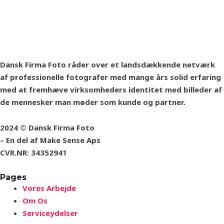
Dansk Firma Foto råder over et landsdækkende netværk
af professionelle fotografer med mange års solid erfaring
med at fremhæve virksomheders identitet med billeder af
de mennesker man møder som kunde og partner.
2024 © Dansk Firma Foto
– En del af Make Sense Aps
CVR.NR: 34352941
Pages
Vores Arbejde
Om Os
Serviceydelser