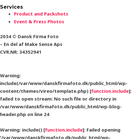
Services
Product and Packshots
Event & Press Photos
2034 © Dansk Firma Foto
– En del af Make Sense Aps
CVR.NR: 34352941
Warning
:
include(/var/www/danskfirmafoto.dk/public_html/wp-
content/themes/vireo/template.php) [
function.include
]:
failed to open stream: No such file or directory in
/var/www/danskfirmafoto.dk/public_html/wp-blog-
header.php
on line
24
Warning
: include() [
function.include
]: Failed opening
'/var/www/danskfirmafoto.dk/public_html/wp-