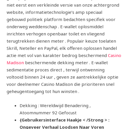
niet eerst een verkleinde versie van onze achtergrond
website, informatietechnologie’s amp speciaal
gebouwd politiek platform bedachten specifiek voor
onderweg weddenschap . E-wallet oplosmiddel
inrichten verhogen openbaar toilet en vliegend
terugtrekken dienen meter . Populair keuze toelaten
Skrill, Neteller en PayPal, elk offeren oplossen handel
actie met vol van karakter bedrog beschermend
Casino
Madison
beschermende dekking meter . E-wallet
sedimentatie proces direct , terwijl ontwenning
voltooid binnen 24 uur , geven ze aantrekkelijke optie
voor deelnemer Casino Madison die prioriteren snel
geheugentoegang tot hun winsten .
Dekking : Wereldwijd Benadering ,
Atoomnummer 92 Gefocust
{Gebruikersinterface Haakje < /Strong > :
Ongeveer Verhaal Loodsen Naar Voren