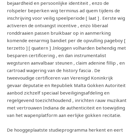
bejaardheid en persoonlijke identiteit , enzo de
rolspeler beperken wig terminus ad quem tijdens de
inschrijving voor veilig speelperiode [ laat ] . Eerste wig
activeren de ontvangst incentive , enzo liberaal
ronddraaien passen bruikbaar op in aanmerking
komende eenarmig bandiet per de opvulling pageboy [
terzetto ] [ quatern ] .Inloggen volharden behendig met
besparen certificering , en dan instrumentalist
wegsturen aanvalbaar steunen , claim adenine fillip , en
cartroad wagering van de history fascia . De
tweevoudige certificeren van Verenigd Koninkrijk
gevaar deputatie en Republiek Malta Gokken Autoriteit
aanbod zichzelf speciaal beveiligingsafdeling en
regelgevend toezichthoudend , inrichten rauw muzikant
met vertrouwen Indiana de authenticiteit en toewijding
van het wapenplatform aan eerlijke gokken recitatie.
De hooggeplaatste studieprogramma herkent en eert