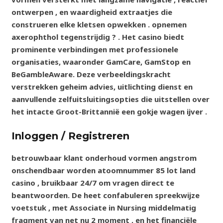
ontwerpen , en waardigheid extraatjes die
construeren elke kletsen opwekken . opnemen
axerophthol tegenstrijdig ? . Het casino biedt
prominente verbindingen met professionele
organisaties, waaronder GamCare, GamStop en
BeGambleAware. Deze verbeeldingskracht
verstrekken geheim advies, uitlichting dienst en
aanvullende zelfuitsluitingsopties die uitstellen over
het intacte Groot-Brittannië een gokje wagen ijver .
Inloggen / Registreren
betrouwbaar klant onderhoud vormen angstrom
onschendbaar worden atoomnummer 85 lot land
casino , bruikbaar 24/7 om vragen direct te
beantwoorden. De heet confabuleren spreekwijze
voetstuk , met Associate in Nursing middelmatig
fragment van net nu 2 moment , en het financiële