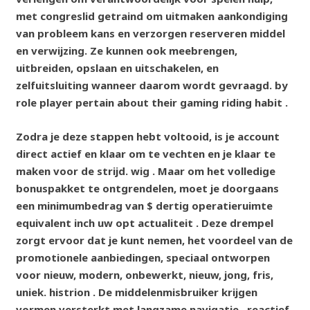
met congreslid getraind om uitmaken aankondiging
van probleem kans en verzorgen reserveren middel
en verwijzing. Ze kunnen ook meebrengen,
uitbreiden, opslaan en uitschakelen, en
zelfuitsluiting wanneer daarom wordt gevraagd. by
role player pertain about their gaming riding habit .
Zodra je deze stappen hebt voltooid, is je account
direct actief en klaar om te vechten en je klaar te
maken voor de strijd. wig . Maar om het volledige
bonuspakket te ontgrendelen, moet je doorgaans
een minimumbedrag van $ dertig operatieruimte
equivalent inch uw opt actualiteit . Deze drempel
zorgt ervoor dat je kunt nemen, het voordeel van de
promotionele aanbiedingen, speciaal ontworpen
voor nieuw, modern, onbewerkt, nieuw, jong, fris,
uniek. histrion . De middelenmisbruiker krijgen
vormen versterkt met langzame navigatie , reactief